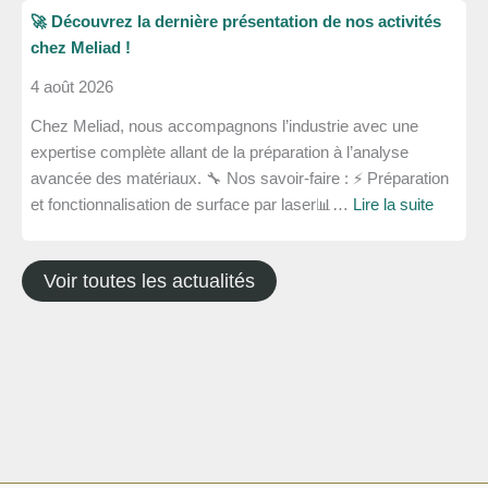
🚀 Découvrez la dernière présentation de nos activités
mondiale
chez Meliad !
signée
Meliad
4 août 2026
:
Chez Meliad, nous accompagnons l’industrie avec une
le
expertise complète allant de la préparation à l’analyse
laser
avancée des matériaux. 🔧 Nos savoir-faire : ⚡ Préparation
femtoseconde
:
et fonctionnalisation de surface par laser📊…
Lire la suite
monté
🚀
sur
Découv
robot.
Voir toutes les actualités
la
🤖
dernièr
⚡
présent
de
nos
activité
chez
Meliad