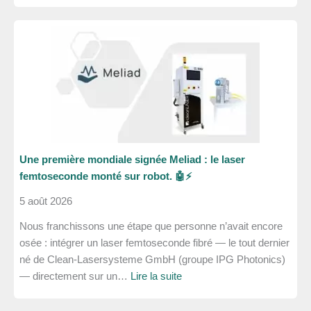
🚀
Quand
la
technologie
rencontre
le
savoir-
faire.
Une première mondiale signée Meliad : le laser
femtoseconde monté sur robot. 🤖⚡
5 août 2026
Nous franchissons une étape que personne n’avait encore
osée : intégrer un laser femtoseconde fibré — le tout dernier
né de Clean-Lasersysteme GmbH (groupe IPG Photonics)
:
— directement sur un…
Lire la suite
Une
première