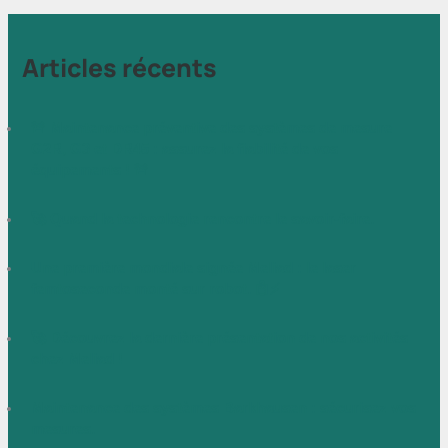
Articles récents
🚨 Maintenance préventive des systèmes de mesure
G2R, G3 et DR45 : assurez la fiabilité de vos
équipements ! 🚨
🚀 Quand la technologie rencontre le savoir-faire.
Une première mondiale signée Meliad : le laser
femtoseconde monté sur robot. 🤖⚡
🚀 Découvrez la dernière présentation de nos activités
chez Meliad !
Maintenance des systèmes Barkhausen : sécurisez vos
mesures.