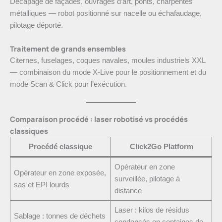
Décapage de façades, ouvrages d’art, ponts, charpentes
métalliques — robot positionné sur nacelle ou échafaudage,
pilotage déporté.
Traitement de grands ensembles
Citernes, fuselages, coques navales, moules industriels XXL
— combinaison du mode X-Live pour le positionnement et du
mode Scan & Click pour l’exécution.
Comparaison procédé : laser robotisé vs procédés
classiques
Procédé classique
Click2Go Platform
Opérateur en zone
Opérateur en zone exposée,
surveillée, pilotage à
sas et EPI lourds
distance
Laser : kilos de résidus
Sablage : tonnes de déchets
condensés en centaines de