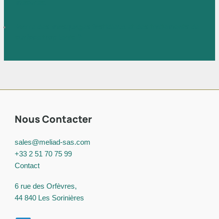
mesures.
Marre des masquages fastidieux et des traitements de
surface trop lents ?
Nous Contacter
sales@meliad-sas.com
+33 2 51 70 75 99
Contact
6 rue des Orfèvres,
44 840 Les Sorinières