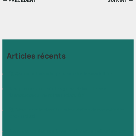
PRÉCÉDENT
SUIVANT
Articles récents
🚀 Quand la technologie rencontre le savoir-faire.
Une première mondiale signée Meliad : le laser
femtoseconde monté sur robot. 🤖⚡
🚀 Découvrez la dernière présentation de nos activités
chez Meliad !
Maintenance des systèmes Barkhausen : sécurisez vos