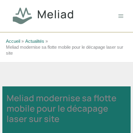
Aller
au
contenu
Accueil
Actualités
Meliad modernise sa flotte mobile pour le décapage laser sur
site
Meliad modernise sa flotte
mobile pour le décapage
laser sur site
24 juin 2026