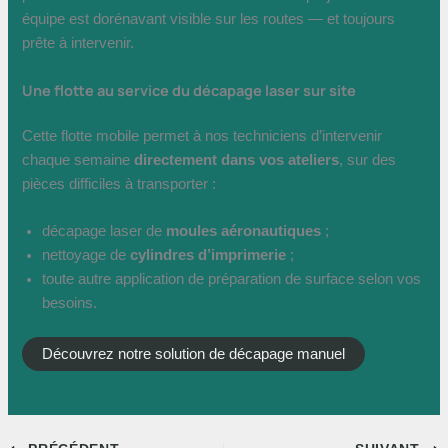
équipe est dorénavant visible sur les routes — et toujours
prête à intervenir.
Une flotte au service du décapage laser sur site
Cette flotte mobile permet à nos techniciens d’intervenir
chaque semaine
directement dans vos ateliers
, sur des
pièces difficiles à transporter :
décapage laser de
moules aéronautiques
;
nettoyage de
cylindres d’imprimerie
;
toute autre application de préparation de surface selon vos
besoins.
Découvrez notre solution de décapage manuel