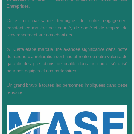
Entreprises.
Cette reconnaissance témoigne de notre engagement
constant en matière de sécurité, de santé et de respect de
l’environnement sur nos chantiers.
💪 Cette étape marque une avancée significative dans notre
démarche d’amélioration continue et renforce notre volonté de
garantir des prestations de qualité dans un cadre sécurisé
pour nos équipes et nos partenaires.
Un grand bravo à toutes les personnes impliquées dans cette
réussite !