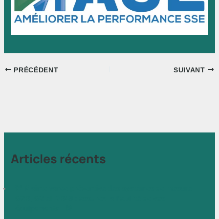
PRÉCÉDENT
SUIVANT
Articles récents
🚨 Maintenance préventive des systèmes de mesure
G2R, G3 et DR45 : assurez la fiabilité de vos
équipements ! 🚨