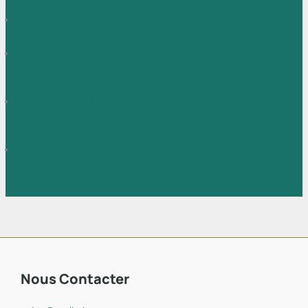
🚀 Quand la technologie rencontre le savoir-faire.
Une première mondiale signée Meliad : le laser
femtoseconde monté sur robot. 🤖⚡
🚀 Découvrez la dernière présentation de nos activités
chez Meliad !
Maintenance des systèmes Barkhausen : sécurisez vos
mesures.
Nous Contacter