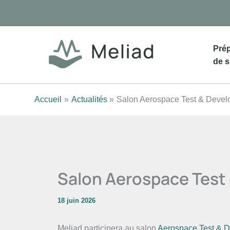
Aller
au
contenu
Prép
de s
Accueil
Actualités
Salon Aerospace Test & Deve
Salon Aerospace Test
18 juin 2026
Meliad participera au salon
Aerospace Test & 