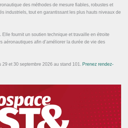
éronautique des méthodes de mesure fiables, robustes et
 industriels, tout en garantissant les plus hauts niveaux de
lle fournit un soutien technique et travaille en étroite
s aéronautiques afin d’améliorer la durée de vie des
s 29 et 30 septembre 2026 au stand 101.
Prenez rendez-